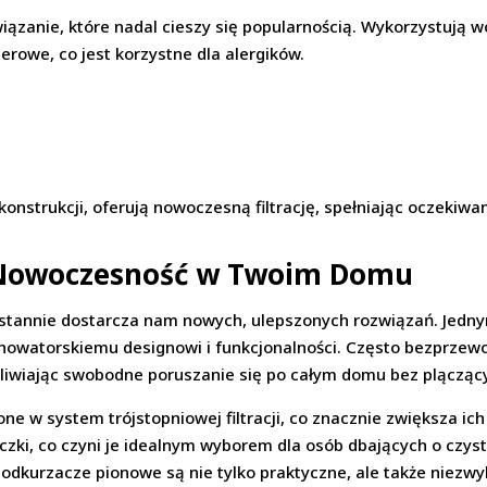
iązanie, które nadal cieszy się popularnością. Wykorzystują wo
erowe, co jest korzystne dla alergików.
onstrukcji, oferują nowoczesną filtrację, spełniając oczekiw
 Nowoczesność w Twoim Domu
ustannie dostarcza nam nowych, ulepszonych rozwiązań. Jedny
 nowatorskiemu designowi i funkcjonalności. Często bezprzew
wiając swobodne poruszanie się po całym domu bez plączącyc
 w system trójstopniowej filtracji, co znacznie zwiększa ic
czki, co czyni je idealnym wyborem dla osób dbających o czys
odkurzacze pionowe są nie tylko praktyczne, ale także niezwy