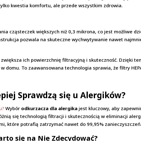
 tylko kwestia komfortu, ale przede wszystkim zdrowia.
wania cząsteczek większych niż 0,3 mikrona, co jest możliwe 
nstrukcja pozwala na skuteczne wychwytywanie nawet najmnie
 zwiększa ich powierzchnię filtracyjną i skuteczność. Dzięki t
a w domu. To zaawansowana technologia sprawia, że filtry HE
piej Sprawdzą się u Alergików?
ku?
Wybór
odkurzacza dla alergika
jest kluczowy, aby zapewni
żnią się technologią filtracji i skutecznością w eliminacji al
mi, które potrafią zatrzymać nawet do 99,95% zanieczyszczeń
rto się na Nie Zdecydować?