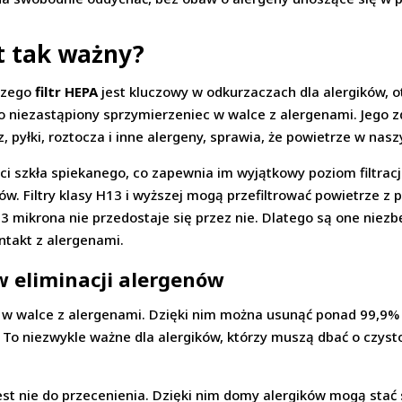
st tak ważny?
aczego
filtr HEPA
jest kluczowy w odkurzaczach dla alergików, oto
to niezastąpiony sprzymierzeniec w walce z alergenami. Jego 
z, pyłki, roztocza i inne alergeny, sprawia, że powietrze w nas
ści szkła spiekanego, co zapewnia im wyjątkowy poziom filtrac
nów. Filtry klasy H13 i wyższej mogą przefiltrować powietrze z 
3 mikrona nie przedostaje się przez nie. Dlatego są one niez
ntakt z alergenami.
w eliminacji alergenów
ń w walce z alergenami. Dzięki nim można usunąć ponad 99,9%
. To niezwykle ważne dla alergików, którzy muszą dbać o czyst
est nie do przecenienia. Dzięki nim domy alergików mogą stać 