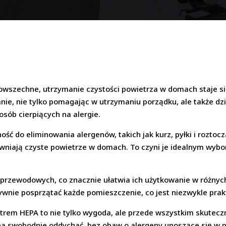
 powszechne, utrzymanie czystości powietrza w domach staje s
nie, nie tylko pomagając w utrzymaniu porządku, ale także dzi
 osób cierpiących na alergie.
ść do eliminowania alergenów, takich jak kurz, pyłki i roztocz
niają czyste powietrze w domach. To czyni je idealnym wybor
ezprzewodowych, co znacznie ułatwia ich użytkowanie w różnyc
tywnie posprzątać każde pomieszczenie, co jest niezwykle pra
trem HEPA to nie tylko wygoda, ale przede wszystkim skutec
na swobodnie oddychać, bez obaw o alergeny unoszące się w p