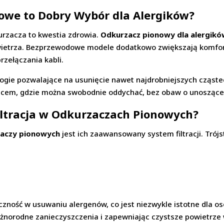
owe to Dobry Wybór dla Alergików?
urzacza to kwestia zdrowia.
Odkurzacz pionowy dla alergik
powietrza. Bezprzewodowe modele dodatkowo zwiększają komfort
rzełączania kabli.
gie pozwalające na usunięcie nawet najdrobniejszych cząstec
ejscem, gdzie można swobodnie oddychać, bez obaw o unoszące 
Filtracja w Odkurzaczach Pionowych?
aczy pionowych
jest ich zaawansowany system filtracji. Trójs
zność w usuwaniu alergenów, co jest niezwykle istotne dla o
ąc różnorodne zanieczyszczenia i zapewniając czystsze powietr