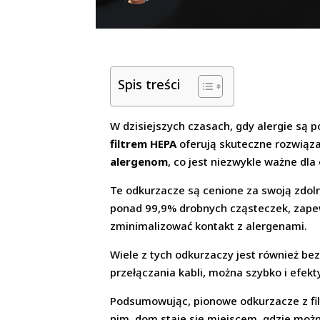
Spis treści
W dzisiejszych czasach, gdy alergie są
filtrem HEPA
oferują skuteczne rozwiąza
alergenom
, co jest niezwykle ważne dla
Te odkurzacze są cenione za swoją zdolno
ponad 99,9% drobnych cząsteczek, zapew
zminimalizować kontakt z alergenami.
Wiele z tych odkurzaczy jest również b
przełączania kabli, można szybko i efek
Podsumowując, pionowe odkurzacze z fil
nim, dom staje się miejscem, gdzie moż