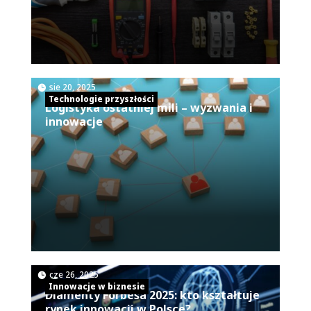
|
sie 20, 2025
Technologie przyszłości
Logistyka ostatniej mili – wyzwania i
innowacje
|
cze 26, 2025
Innowacje w biznesie
Diamenty Forbesa 2025: kto kształtuje
rynek innowacji w Polsce?