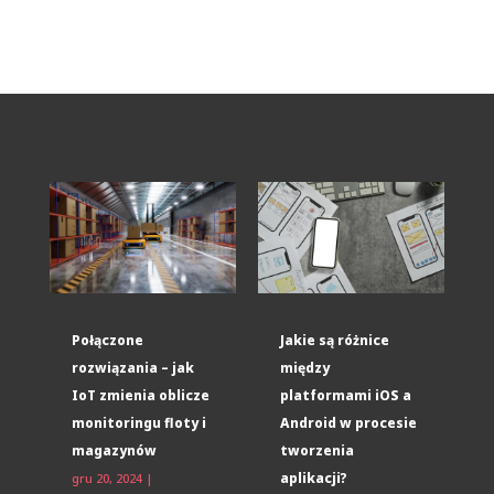
Połączone
Jakie są różnice
rozwiązania – jak
między
IoT zmienia oblicze
platformami iOS a
monitoringu floty i
Android w procesie
magazynów
tworzenia
aplikacji?
gru 20, 2024
|