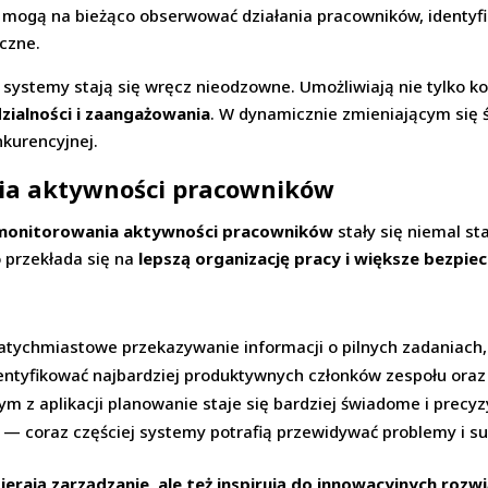
mogą na bieżąco obserwować działania pracowników, identyfi
czne.
 systemy stają się wręcz nieodzowne. Umożliwiają nie tylko kon
ialności i zaangażowania
. W dynamicznie zmieniającym się ś
nkurencyjnej.
nia aktywności pracowników
 monitorowania aktywności pracowników
stały się niemal st
 przekłada się na
lepszą organizację pracy i większe bezpi
tychmiastowe przekazywanie informacji o pilnych zadaniach, 
ntyfikować najbardziej produktywnych członków zespołu ora
m z aplikacji planowanie staje się bardziej świadome i precyz
— coraz częściej systemy potrafią przewidywać problemy i s
erają zarządzanie, ale też inspirują do innowacyjnych rozw