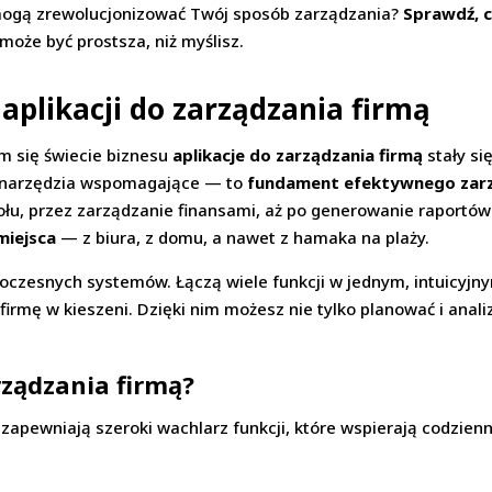
 mogą zrewolucjonizować Twój sposób zarządzania?
Sprawdź, c
może być prostsza, niż myślisz.
aplikacji do zarządzania firmą
m się świecie biznesu
aplikacje do zarządzania firmą
stały s
ko narzędzia wspomagające — to
fundament efektywnego zar
ołu, przez zarządzanie finansami, aż po generowanie raportó
miejsca
— z biura, z domu, a nawet z hamaka na plaży.
oczesnych systemów. Łączą wiele funkcji w jednym, intuicyjnym
 firmę w kieszeni. Dzięki nim możesz nie tylko planować i anali
rządzania firmą?
pewniają szeroki wachlarz funkcji, które wspierają codzienną