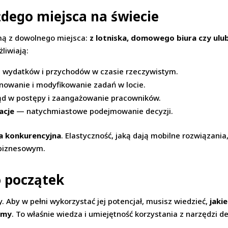
żdego miejsca na świecie
mą z dowolnego miejsca:
z lotniska, domowego biura czy ulub
liwiają:
wydatków i przychodów w czasie rzeczywistym.
owanie i modyfikowanie zadań w locie.
d w postępy i zaangażowanie pracowników.
acje
— natychmiastowe podejmowanie decyzji.
a konkurencyjna
. Elastyczność, jaką dają mobilne rozwiązan
 biznesowym.
o początek
. Aby w pełni wykorzystać jej potencjał, musisz wiedzieć,
jaki
irmy
. To właśnie wiedza i umiejętność korzystania z narzędzi d