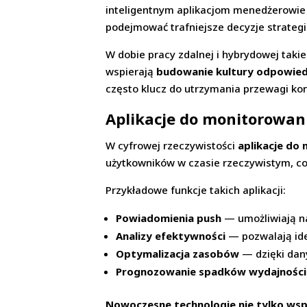
inteligentnym aplikacjom menedżerowie 
podejmować trafniejsze decyzje strategi
W dobie pracy zdalnej i hybrydowej takie
wspierają
budowanie kultury odpowiedz
często klucz do utrzymania przewagi ko
Aplikacje do monitorowa
W cyfrowej rzeczywistości
aplikacje do
użytkowników w czasie rzeczywistym, co
Przykładowe funkcje takich aplikacji:
Powiadomienia push
— umożliwiają na
Analizy efektywności
— pozwalają ide
Optymalizacja zasobów
— dzięki dany
Prognozowanie spadków wydajności
Nowoczesne technologie nie tylko wspi