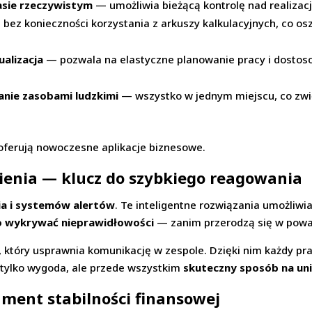
asie rzeczywistym
— umożliwia bieżącą kontrolę nad realizac
bez konieczności korzystania z arkuszy kalkulacyjnych, co os
alizacja
— pozwala na elastyczne planowanie pracy i dostoso
anie zasobami ludzkimi
— wszystko w jednym miejscu, co zwię
e oferują nowoczesne aplikacje biznesowe.
enia — klucz do szybkiego reagowania
ia i systemów alertów
. Te inteligentne rozwiązania umożliwi
o wykrywać nieprawidłowości
— zanim przerodzą się w powa
, który usprawnia komunikację w zespole. Dzięki nim każdy pr
 tylko wygoda, ale przede wszystkim
skuteczny sposób na uni
ment stabilności finansowej