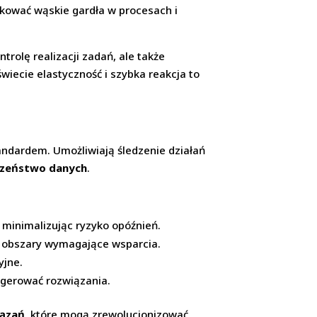
kować wąskie gardła w procesach i
trolę realizacji zadań, ale także
wiecie elastyczność i szybka reakcja to
andardem. Umożliwiają śledzenie działań
eczeństwo danych
.
minimalizując ryzyko opóźnień.
z obszary wymagające wsparcia.
yjne.
ugerować rozwiązania.
iązań
, które mogą zrewolucjonizować