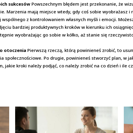
oich sukcesów
Powszechnym błędem jest przekonanie, że wizua
ie. Marzenia mają miejsce wtedy, gdy coś sobie wyobrażasz i ni
ej wspólnego z kontrolowaniem własnych myśli i emocji. Możesz
jęciu bardziej produktywnych kroków w kierunku ich osiągnię
stępnie wyobrażając go sobie w kółko, aż stanie się rzeczywis
o otoczenia
Pierwszą rzeczą, którą powinieneś zrobić, to usu
ia społecznościowe. Po drugie, powinieneś stworzyć plan, w ja
 jakie kroki należy podjąć, co należy zrobić na co dzień i ile c