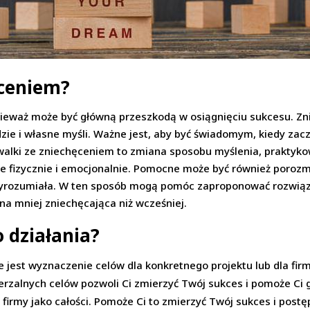
ęceniem?
ieważ może być główną przeszkodą w osiągnięciu sukcesu. Zn
udzie i własne myśli. Ważne jest, aby być świadomym, kiedy zac
 walki ze zniechęceniem to zmiana sposobu myślenia, praktyk
ie fizycznie i emocjonalnie. Pomocne może być również porozm
i wyrozumiała. W ten sposób mogą pomóc zaproponować rozwią
ona mniej zniechęcająca niż wcześniej.
 działania?
jest wyznaczenie celów dla konkretnego projektu lub dla firm
erzalnych celów pozwoli Ci zmierzyć Twój sukces i pomoże Ci 
 firmy jako całości. Pomoże Ci to zmierzyć Twój sukces i postę