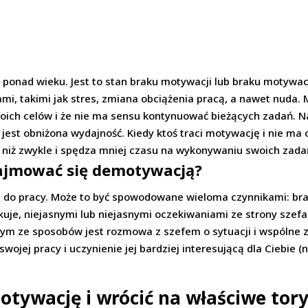
d ponad wieku. Jest to stan braku motywacji lub braku motyw
 takimi jak stres, zmiana obciążenia pracą, a nawet nuda. M
swoich celów i że nie ma sensu kontynuować bieżących zadań. 
st obniżona wydajność. Kiedy ktoś traci motywację i nie ma och
niż zwykle i spędza mniej czasu na wykonywaniu swoich zadań
zajmować się demotywacją?
 do pracy. Może to być spowodowane wieloma czynnikami: bra
kuje, niejasnymi lub niejasnymi oczekiwaniami ze strony szefa i
ym ze sposobów jest rozmowa z szefem o sytuacji i wspólne z
wojej pracy i uczynienie jej bardziej interesującą dla Ciebie 
tywację i wrócić na właściwe tory